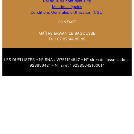
Politique de confidentialité
Mentions légales
Conditions Générales d’Utilisation (CGU)
CONTACT
MAÎTRE ERWAN LE BAGOUSSE
Tél : 07 82 44 89 89
LES DUELLISTES – N° RNA : W751124547 – N° siren de l’association :
923856421 – N° siret : 92385642100014