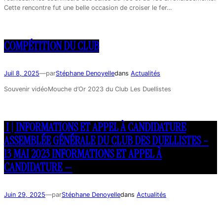
Cette rencontre fut une belle occasion de croiser le fer…
COMPÉTITION DU CLUB
Juil 8, 2025
—
par
Stéphane Denoyelle
dans
Actualités
Souvenir vidéoMouche d’Or 2023 du Club Les Duellistes
I | INFORMATIONS ET APPEL À CANDIDATURE
ASSEMBLÉE GÉNÉRALE DU CLUB DES DUELLISTES –
13 MAI 2023 INFORMATIONS ET APPEL À
CANDIDATURE —
Juin 29, 2025
—
par
Stéphane Denoyelle
dans
Actualités