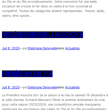
du 15e et du 18e arrondissements. Cette rencontre fut une belle
occasion de croiser le fer dans un cadre à la fois convivial et
compétitif. Toutes les catégories étaient représentées : fleuret, épée,
sabre, ainsi qu’une…
DEUXIÈME EDITION DE LA MOUCHE D’OR
Juil 8, 2025
—
par
Stéphane Denoyelle
dans
Actualités
PREMIÈRE MOUCHE D’OR
Juil 8, 2025
—
par
Stéphane Denoyelle
dans
Actualités
La Première mouche d’or de la saison a eu lieu le samedi 16 décembre à
la salle d’armes Armand Massard C’était le premier événement du club
pour cette saison 2023/2024, une compétition amicale marquante,
réunissant les escrimeurs des salles du 15e et du 18e arrondissements.