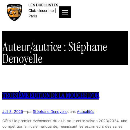
Aller
LES DUELLISTES
au
Club d’escrime |
contenu
Paris
Auteur/autrice :
Stéphane
Denoyelle
TROISIÈME EDITION DE LA MOUCHE D’OR
Juil 8, 2025
—
par
Stéphane Denoyelle
dans
Actualités
C’était le premier événement du club pour cette saison 2023/2024, une
compétition amicale marquante, réunissant les escrimeurs des salles