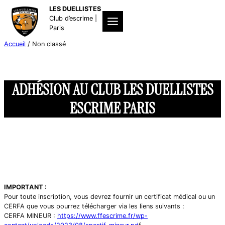
Aller
LES DUELLISTES
au
Club d’escrime |
contenu
Paris
Accueil
/ Non classé
ADHÉSION AU CLUB LES DUELLISTES
ESCRIME PARIS
IMPORTANT :
Pour toute inscription, vous devrez fournir un certificat médical ou un
CERFA que vous pourrez télécharger via les liens suivants :
CERFA MINEUR :
https://www.ffescrime.fr/wp-