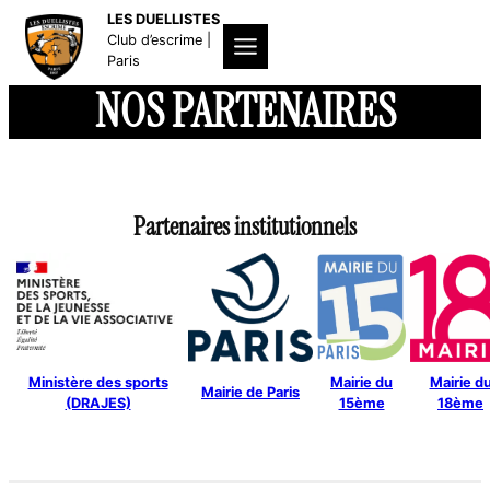
Aller
LES DUELLISTES
au
Club d’escrime |
contenu
Paris
NOS PARTENAIRES
Partenaires institutionnels
Ministère des sports
Mairie du
Mairie d
Mairie de Paris
(DRAJES)
15ème
18ème