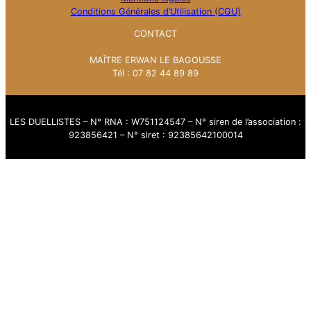
Conditions Générales d’Utilisation (CGU)
CONTACT
MAÎTRE ERWAN LE BAGOUSSE
Tél : 07 82 44 89 89
LES DUELLISTES – N° RNA : W751124547 – N° siren de l’association :
923856421 – N° siret : 92385642100014