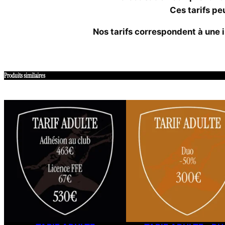
Ces tarifs pe
Nos tarifs correspondent à une i
Produits similaires