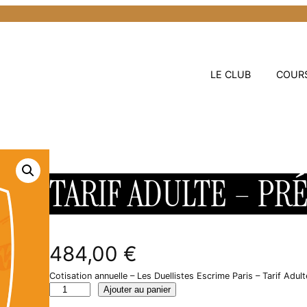
LE CLUB
COUR
TARIF ADULTE – PR
484,00
€
Cotisation annuelle – Les Duellistes Escrime Paris – Tarif Adul
q
Ajouter au panier
u