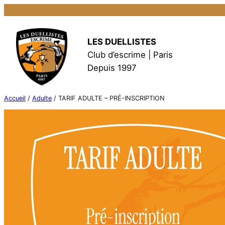
Aller
au
contenu
LES DUELLISTES
Club d’escrime | Paris
De
Depuis 1997
Accueil
/
Adulte
/ TARIF ADULTE – PRÉ-INSCRIPTION