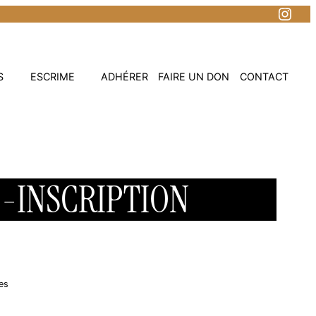
Inst
S
ESCRIME
ADHÉRER
FAIRE UN DON
CONTACT
É-INSCRIPTION
tes