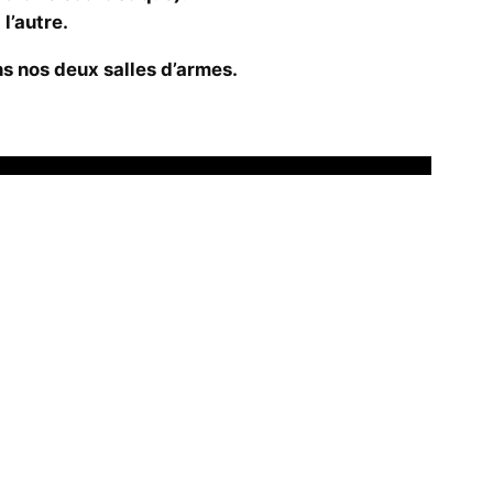
l’autre.
ns nos deux salles d’armes.